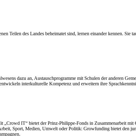
iedenen Teilen des Landes beheimatet sind, lernen einander kennen. Si
ulwesens dazu an, Austauschprogramme mit Schulen der anderen Gemei
entwickeln interkulturelle Kompetenz und erweitern ihre Sprachkenntni
it „Crowd IT“ bietet der Prinz-Philippe-Fonds in Zusammenarbeit mi
, Arbeit, Sport, Medien, Umwelt oder Politik: Growfunding bietet den 
Kampagnen.