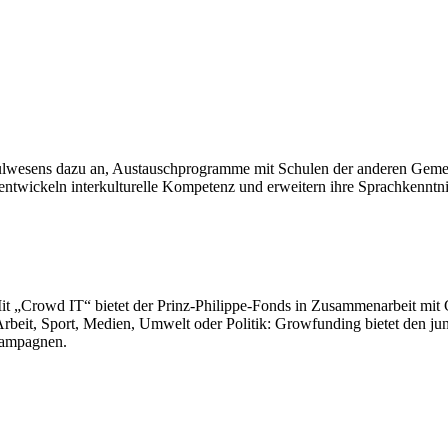
ulwesens dazu an, Austauschprogramme mit Schulen der anderen Gemei
entwickeln interkulturelle Kompetenz und erweitern ihre Sprachkenntni
it „Crowd IT“ bietet der Prinz-Philippe-Fonds in Zusammenarbeit mi
, Arbeit, Sport, Medien, Umwelt oder Politik: Growfunding bietet den 
Kampagnen.