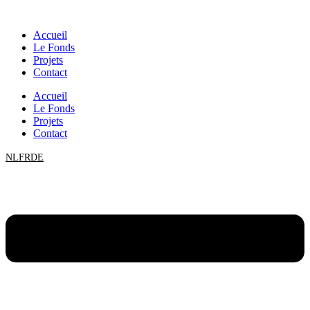
Aller
au
Accueil
contenu
Le Fonds
Projets
Contact
Accueil
Le Fonds
Projets
Contact
NL
FR
DE